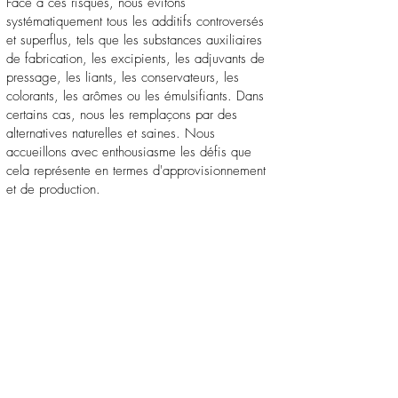
Face à ces risques, nous évitons
systématiquement tous les additifs controversés
et superflus, tels que les substances auxiliaires
de fabrication, les excipients, les adjuvants de
pressage, les liants, les conservateurs, les
colorants, les arômes ou les émulsifiants. Dans
certains cas, nous les remplaçons par des
alternatives naturelles et saines. Nous
accueillons avec enthousiasme les défis que
cela représente en termes d'approvisionnement
et de production.
CLEAN LABEL - VÉRIFICATIONS EN
LABORATOIRE INDÉPENDANT
La qualité de nos produits peut être évaluée par
le toucher et le goût, mais également à travers
des analyses précises. Des tests réguliers en
laboratoire, tant sur les matières premières que
sur les produits finis, assurent non seulement la
pureté, mais aussi la composition et la