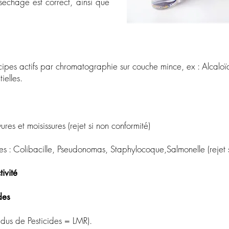
 séchage est correct, ainsi que
pes actifs par chromatographie sur couche mince, ex : Alcaloïd
ielles.
 et moisissures (rejet si non conformité)
Colibacille, Pseudonomas, Staphylocoque,Salmonelle (rejet si
ivité
des
idus de Pesticides = LMR).