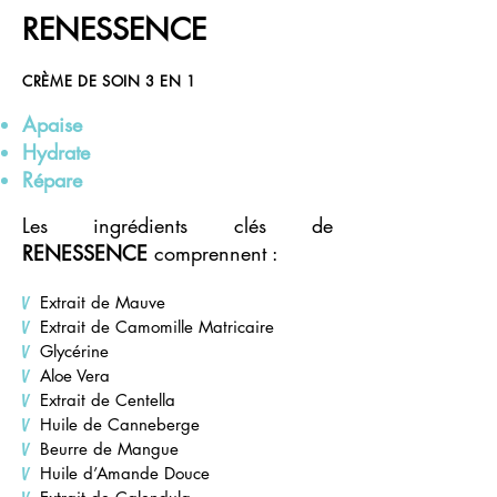
Renessence
RENESSENCE
CRÈME DE SOIN 3 EN 1
A
paise
Hydrate
Répare
Les ingrédie
nts clés de
RENESSENCE
c
omprennent :
V
Extrait de Mauve
V
Extrait de Camomille Matricaire
V
Glycérine
V
Aloe Vera
V
Extrait de Centella
V
Huile de Canneberge
V
Beurre de Mangue
V
Huile d’Amande Douce