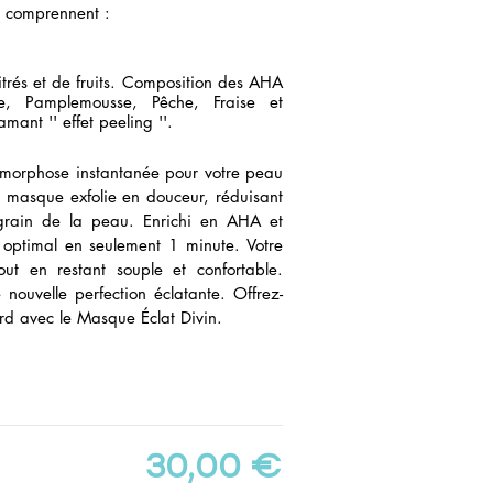
n
comprennent :
itrés et de fruits. Composition des AHA
e, Pamplemousse, Pêche, Fraise et
ant '' effet peeling ''.
morphose instantanée pour votre peau
 masque exfolie en douceur, réduisant
u grain de la peau. Enrichi en AHA et
ing optimal en seulement 1 minute. Votre
out en restant souple et confortable.
 nouvelle perfection éclatante. Offrez-
ord avec le Masque Éclat Divin.
30,00 €