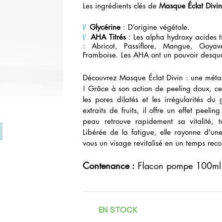
Les ingrédients clés de
Masque Éclat Divi
V
Gl
ycérine
: D’origine végétale.
V
AHA Titrés
: Les alpha hydroxy acides t
: Abricot, Passiflore, Mangue, Goyav
Framboise. Les AHA ont un pouvoir desquam
Découvrez Masque Éclat Divin : une méta
! Grâce à son action de peeling doux, ce
les pores dilatés et les irrégularités d
extraits de fruits, il offre un effet peel
peau retrouve rapidement sa vitalité, t
Libérée de la fatigue, elle rayonne d'une
vous un visage revitalisé en un temps rec
Contenance
:
Flacon pompe 10
0ml
EN STOCK