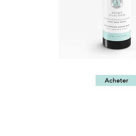
Masque
Éclat
Aperçu rapide
Divin
Acheter