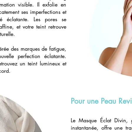
mation visible. Il exfolie en
catement ses imperfections et
té éclatante. Les pores se
ffine, et votre teint retrouve
urelle.
ibérée des marques de fatigue,
velle perfection éclatante.
trouvez un teint lumineux et
cord.
Pour une Peau Revi
Le Masque Éclat Divin, 
instantanée, offre une tra