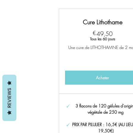
Cure Lithothame
49,50€
€
49,50
Tous les 60 jours
Une cure de LITHOTHAMNE de 2 mo
Acheter
REVIEWS
3 flacons de 120 gélules d'origi
végétale de 250 mg
PRIX PAR PILULIER : 16,5€ (AU LIE
19,50€)