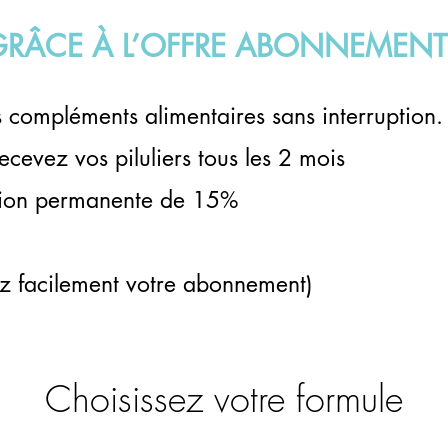
GRÂ
CE
À L’
OFFRE
ABONNEMENT 
es complément
s alimentaires sans interruption.
recevez vos piluliers tous les 2 mois
ion per
manente de 15%
z facilement votre abonnement)
Choisissez votre formule